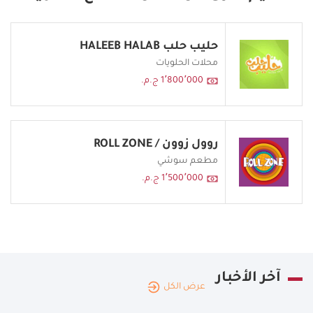
حليب حلب HALEEB HALAB
محلات الحلويات
1٬800٬000 ج.م.
روول زوون / ROLL ZONE
مطعم سوشي
1٬500٬000 ج.م.
آخر الأخبار
عرض الكل