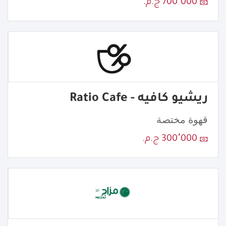
700٬000 ج.م.
ريشيو كافيه - Ratio Cafe
قهوة مختصة
300٬000 ج.م.