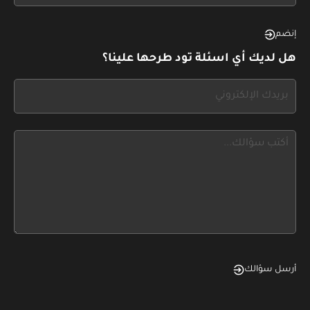
see
this,
إنضم
leave
هل لديك أي اسئلة تود طرحها علينا؟
this
form
If
field
you
blank
see
this,
leave
this
form
field
blank
أرسل سؤالك