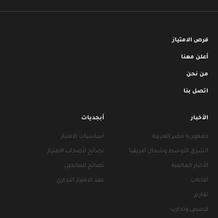
فرص الامتياز
أعلن معنا
من نحن
اتصل بنا
الأخبار
أبجديات
جمهورية مصر العربية
أساسيات الامتياز
الشرق الأوسط وشمال أفريقيا
نصائح لأصحاب الامتياز
الأخبار العالمية
نصائح للمانحين
لقاءات
عقد الامتياز التجاري
تقارير
قصص وتجارب