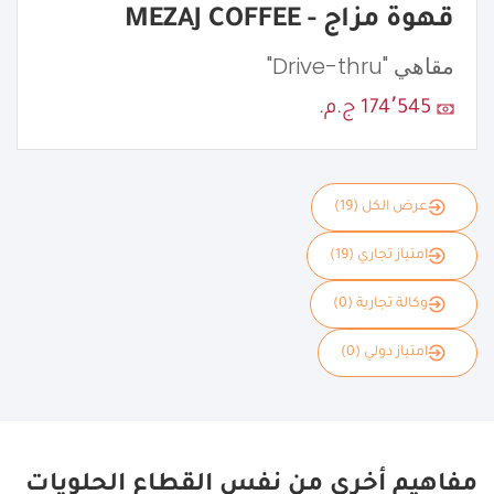
قهوة مزاج - MEZAJ COFFEE
مقاهي "Drive-thru"
174٬545 ج.م.
عرض الكل (19)
امتياز تجاري (19)
وكالة تجارية (0)
امتياز دولي (0)
مفاهيم أخرى من نفس القطاع الحلويات