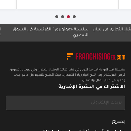
تجاري في لبنان
سلسلة «مونوبري " الفرنسية في السوق
انطلاق
المصري
للامتياز
منصتنا تعد البوابة العربية الأولى في نشر ثقافة الامتياز التجاري وفي عرض وتسويق
فرص الفرنشايز وفي تتبع أخبار ريادة الأعمال، حيث نتطلع لتقديم كل ماهو جديد
ومفيد في عالم المال والأعمال
الاشتراك في النشرة الإخبارية
If
you
see
this,
إنضم
leave