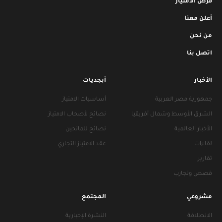
فرص الامتياز
أعلن معنا
من نحن
اتصل بنا
الأخبار
أبجديات
جمهورية مصر العربية
أساسيات الامتياز
الشرق الأوسط وشمال أفريقيا
نصائح لأصحاب الامتياز
الأخبار العالمية
نصائح للمانحين
لقاءات
عقد الامتياز التجاري
تقارير
قصص وتجارب
مشروعي
المجتمع
الانطلاقة
النشرة الإخبارية