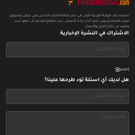
منصتنا تعد البوابة العربية الأولى في نشر ثقافة الامتياز التجاري وفي عرض وتسويق
فرص الفرنشايز وفي تتبع أخبار ريادة الأعمال، حيث نتطلع لتقديم كل ماهو جديد
ومفيد في عالم المال والأعمال
الاشتراك في النشرة الإخبارية
If
you
see
this,
إنضم
leave
هل لديك أي اسئلة تود طرحها علينا؟
this
form
If
field
you
blank
see
this,
leave
this