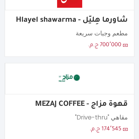
شاورما هِليّل - Hlayel shawarma
مطعم وجبات سريعة
700٬000 ج.م.
قهوة مزاج - MEZAJ COFFEE
مقاهي "Drive-thru"
174٬545 ج.م.