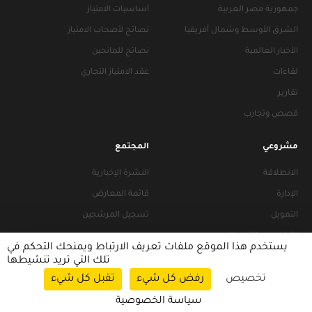
جمهورية مصر العربية
أساسيات الامتياز
الشرق الأوسط وشمال أفريقيا
نصائح لأصحاب الامتياز
الأخبار العالمية
نصائح للمانحين
لقاءات
عقد الامتياز التجاري
تقارير
قصص وتجارب
مشروعي
المجتمع
الانطلاقة
النشرة الإخبارية
الإدارة
قائمة المعارض
التمويل
تسجيل المرشحين
التراخيص والتجهيزات
يستخدم هذا الموقع ملفات تعريف الارتباط ويمنحك التحكم في
تلك التي تريد تنشيطها
تخصيص
رفض كل شيء
تقبل كل شيء
سياسات التصفح
|
سياسة الخصوصية
سياسة الخصوصية
© 2026 FRANACCESS. All rights reserved.