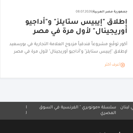
جمهورية مصر العربية
|
08.07.2026
إطلاق "إيبيس ستايلز" و"أداجيو
أوريجينال" لأول مرة في مصر
أكور توقّع مشروعاً فندقياً مزدوج العلامة التجارية في بورسعيد
لإطلاق "إيبيس ستايلز" و"أداجيو أوريجينال" لأول مرة في مصر
أعرف أكثر
مونوبري " الفرنسية في السوق
انطلاق المعرض المصري السع
للامتياز