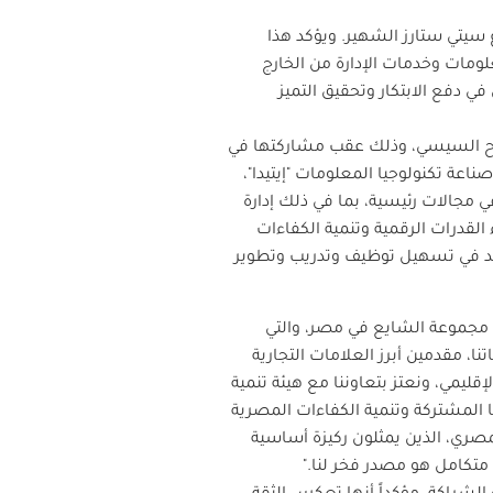
سيتي ستارز الشهير. ويؤكد هذا
لومات وخدمات الإدارة من الخارج
 دفع الابتكار وتحقيق التميز
الفتاح السيسي، وذلك عقب مشاركتها في
اعة تكنولوجيا المعلومات "إيتيدا"،
 مجالات رئيسية، بما في ذلك إدارة
القدرات الرقمية وتنمية الكفاءات
د في تسهيل توظيف وتدريب وتطوير
فيذي لمجموعة الشايع: "نفخر بالاحتفال بمرور 20 عاماً على وجود مجموعة الشايع في مصر، والتي
لنا في عام 2006، واصلنا توسيع نطاق عملياتنا، مقدمين أبرز العلامات التجارية
قليمي، ونعتز بتعاوننا مع هيئة تنمية
ا المشتركة وتنمية الكفاءات المصرية
صري، الذين يمثلون ركيزة أساسية
متكامل هو مصدر فخر لنا."