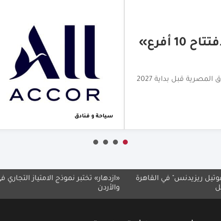
«برجر واقف» تخطط لافتتاح 10 أفرع
لمصرية قبل بداية 2027
سياحة و فنادق
ي القاهرة
«ازدهار» تختبر نموذج الامتياز التجاري في لبنان
سلسلة «
والأردن
المصري