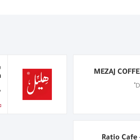
a
م
R