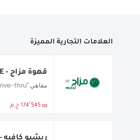
العلامات التجارية المميزة
قهوة مزاج - MEZAJ COFFEE
مقاهي "Drive-thru"
174٬545 ج.م.
ريشيو كافيه - atio Cafe