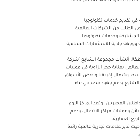
 الشراكة، مؤكداً أنها تعكس الثقة
 في تقديم خدمات تكنولوجيا
مي الطلب من الشركات العالمية
 المشتركة وخدمات تكنولوجيا
ووجهة جاذبة للاستثمارات المتنامية
لمنطقة، أنشأت مجموعة الشايع "شركة
وم، يُعد مركز استقطاب المواهب العالمي بمثابة حجر الزاوية في عمليات
 خدماتهم إلى 16 سوقاً في منطقة الشرق الأوسط وشمال إفريقيا وبعض الأسواق
ة الشايع بدعم جهود مصر في بناء
مين، مما يوفر أكثر من 400 فرصة عمل جديدة للمواطنين المصريين. ويُعد المركز اليوم
ائن وعمليات مراكز الاتصال، ودعم
ريع العقارية.
ة والإسكندرية، حيث تدير علامات تجارية عالمية رائدة
.