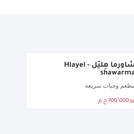
شاورما هِليّل - Hlayel
shawarm
طعم وجبات سريعة
700٬000 ج.م.