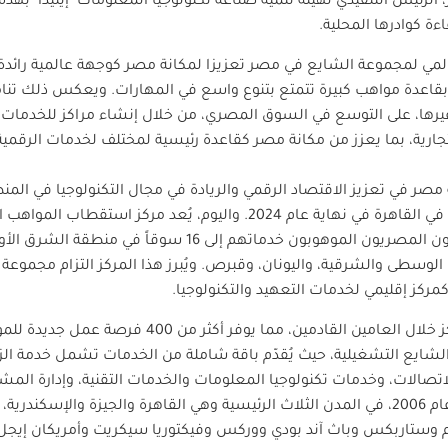
لرئيس التنفيذي لهيئة تنمية صناعة تكنولوجيا المعلومات "إيتيدا" بهذه
ءة كوادرها المحلية.
المي لمجموعة الشايع في مصر تعزيزا لمكانة مصر كوجهة عالمية رائدة
بقاعدة مواهب كبيرة تتمتع بتنوع واسع في المهارات. ويعكس ذلك تنا
وغيرها، على التوسع في السوق المصري، من خلال إنشاء مراكز للخدمات
جارية، بما يعزز من مكانة مصر كقاعدة رئيسية لمختلف لخدمات الرقمية 
به مصر في تعزيز الاقتصاد الرقمي والريادة في مجال التكنولوجيا في ا
الشايع لخدمات الاتصال والتكنولوجيا" في القاهرة في نهاية عام 2024. والي
المجموعة الإقليمية، حيث يقدم المهنيون المصريون الموهوبون
ا الوسطى والشرقية، واليونان، وقبرص. ويُبرز هذا المركز التزام مجموع
مركز إقليمي لخدمات التعهيد والتكنولوجيا
.
تخطط مجموعة الشايع لتوسيع المركز خلال العامين القاد
لشايع التشغيلية، حيث يُقدّم باقة شاملة من الخدمات تشمل خدمة الزب
اتصالات، وخدمات تكنولوجيا المعلومات والخدمات التقنية، وإدارة المشا
تتواجد مجموعة الشايع في مصر منذ عام 2006، في المدن الثلاث الرئيسية وهي القاهرة والجيز
 ام وستاربكس وباث آند بودي ووركس وفيكتوريا سيكريت وأمريكان إيجل