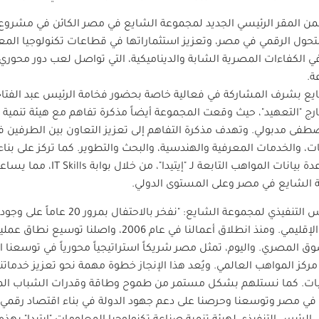
من المقر الرئيسي الجديد لمجموعة الشايع في مصر الكائن في مشروع 
لتحول الرقمي في مصر، وتعزيز استثماراتها في قطاعات تكنولوجيا المع
لكفاءات المصرية الشابة والديناميكية، التي تواصل لعب دور محوري في
ة.
مجموعة الشايع بشرف المشاركة في فعالية خاصة بحضور فخامة الرئيس عبد 
ارج "التعهيد"، حيث وقعت المجموعة أيضاً مذكرة تفاهم مع هيئة تنمية صن
طفى مدبولي. وتهدف مذكرة التفاهم إلى تعزيز التعاون بين الطرفين في
، والخدمات المعرفية والهندسية، والبحث والتطوير. كما تركز على بناء 
 بيانات المواهب التابعة لـ "إيتيدا"، من خلال بوابة
IT Skills
، مما يساع
ة الشايع في مصر وعلى المستوى الدولي.
وبهذه المناسبة، قال جون هادن، الرئيس التن
تمثل سوقاً مهماً ضمن مسيرة نمونا الإقليمي. ومنذ انطلاق أعما
ق المصري. واليوم، تمثل مصر شريكاً استراتيجياً محورياً في توسعنا الإ
ركز المواهب العالمي. ويُعد هذا الإنجاز خطوة مهمة نحو تعزيز خدماتن
عمليات. كما نستلهم بشكل مستمر من طموح وطاقة وقدرات الشباب الم
 في مصر وتوسعنا وحرصنا على دعم جهود الدولة في بناء اقتصاد رقمي 