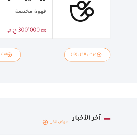
قهوة مختصة
300٬000 ج.م.
عرض الكل (19)
امتياز
آخر الأخبار
عرض الكل