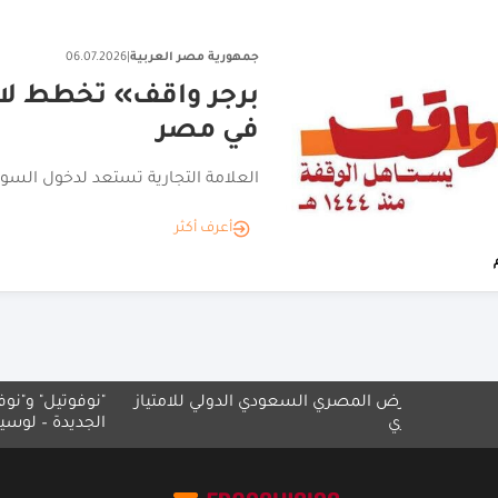
جمهورية مصر العربية
|
06.07.2026
في مصر
العلامة التجارية تستعد لدخول السوق ا
أعرف أكثر
المصري السعودي الدولي للامتياز
"نوفوتيل" و"نوفوتيل ريزيدنس" ف
الجديدة – لوسيل